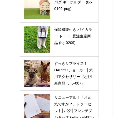
パグ キーホルダー (bc-
0102-pug)
保冷機能付き バイカラ
ー トート│受注生産商
品 (bg-0209)
すっきりプライス！
HAPPY♪チョーカー│犬
用アクセサリー│受注生
産商品 (cho-007)
リニューアル！「お元
気ですか？」レターセ
ット│パグ│フレンチブ
ルドッグ (letterset-003)