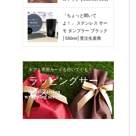
「ちょっと聞いて
よ！」 ステンレス サー
モ タンブラー ブラック
│550ml│受注生産商
品 (stainless-tumbler-
bk)
ギフト専用カードも付いてくる！
ラッピングサー
ビス