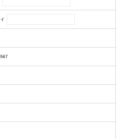
名
メイ
567