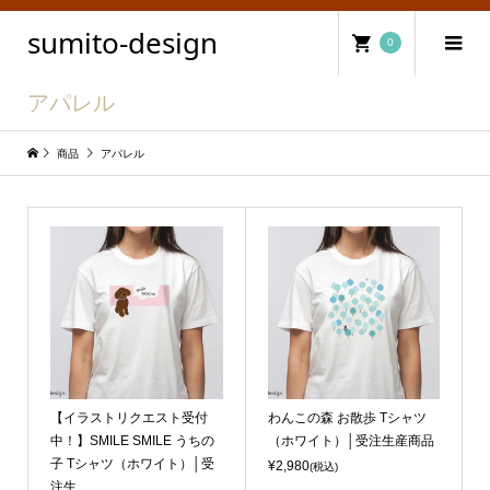
sumito-design
0
アパレル
商品
アパレル
【イラストリクエスト受付
わんこの森 お散歩 Tシャツ
中！】SMILE SMILE うちの
（ホワイト）│受注生産商品
子 Tシャツ（ホワイト）│受
¥2,980
(税込)
注生...