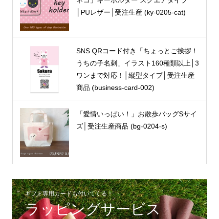
│PUレザー│受注生産 (ky-0205-cat)
SNS QRコード付き「ちょっとご挨拶！
うちの子名刺」イラスト160種類以上│3
ワンまで対応！│縦型タイプ│受注生産
商品 (business-card-002)
「愛情いっぱい！」お散歩バッグSサイ
ズ│受注生産商品 (bg-0204-s)
ギフト専用カードも付いてくる！
ラッピングサービス